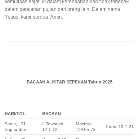
kemuliaan sejati di dalam kerendahan dan tidak terjebak
dalam pencarian pujian dari orang lain. Dalam nama
Yesus, kami berdoa. Amin.
BACAAN ALKITAB SEPEKAN Tahun 2025
HARI/TGL
BACAAN
Senin, 01
II Tawarikh
Mazmur
Ibrani 13:7-21
September
12:1-12
119:65-72