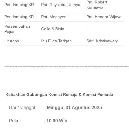
Pnt. Robert
Pendamping KR
Pnt. Roysiatul Umaya
Kurniawan
Pendamping KP
Pnt. Megayenli
Pnt. Hendra Wijaya
Persembahan
Cello & Biola
–
Pujian
Liturgos
Ibu Elida Tarigan
Sdri. Kristinawaty
================================================
Kebaktian Gabungan Komisi Remaja & Komisi Pemuda
Hari/Tanggal
: M
i
nggu, 31 Agustus
2025
Pukul
: 10.00 Wib