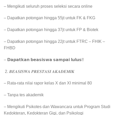
– ⁠Mengikuti seluruh proses seleksi secara online
– ⁠Dapatkan potongan hingga 55jt untuk FK & FKG
– ⁠Dapatkan potongan hingga 37jt untuk FP & Biotek
– Dapatkan potongan hingga 22jt untuk FTRC – FHIK⁠ –
FHBD
– ⁠𝗗𝗮𝗽𝗮𝘁𝗸𝗮𝗻 𝗯𝗲𝗮𝘀𝗶𝘀𝘄𝗮 𝘀𝗮𝗺𝗽𝗮𝗶 𝗹𝘂𝗹𝘂𝘀!!
𝑩𝑬𝑨𝑺𝑰𝑺𝑾𝑨 𝑷𝑹𝑬𝑺𝑻𝑨𝑺𝑰 𝑨𝑲𝑨𝑫𝑬𝑴𝑰𝑲
– ⁠Rata-rata nilai rapor kelas X dan XI minimal 80
– ⁠Tanpa tes akademik
– ⁠Mengikuti Psikotes dan Wawancara untuk Program Studi
Kedokteran, Kedokteran Gigi, dan Psikologi