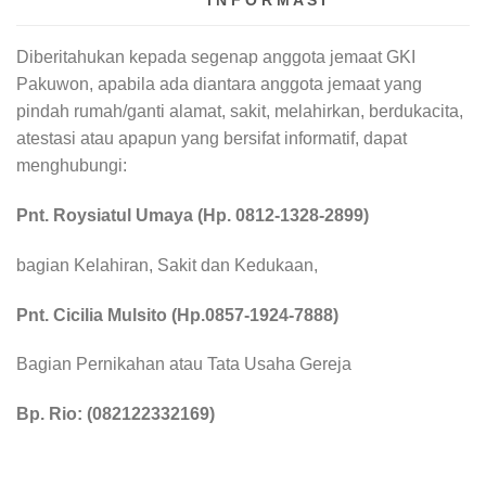
I N F O R M A S I
Diberitahukan kepada segenap anggota jemaat GKI
Pakuwon, apabila ada diantara anggota jemaat yang
pindah rumah/ganti alamat, sakit, melahirkan, berdukacita,
atestasi atau apapun yang bersifat informatif, dapat
menghubungi:
Pnt. Roysiatul Umaya
(Hp. 0812-1328-2899)
bagian Kelahiran, Sakit dan Kedukaan,
Pnt. Cicilia Mulsito (Hp.0857-1924-7888)
Bagian Pernikahan atau Tata Usaha Gereja
Bp. Rio: (082122332169)