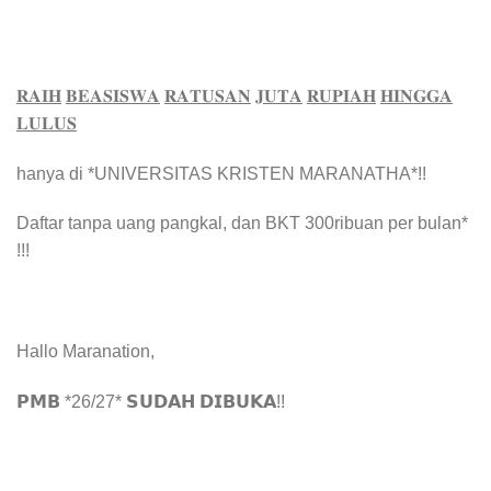
𝐑𝐀𝐈𝐇
𝐁𝐄𝐀𝐒𝐈𝐒𝐖𝐀
𝐑𝐀𝐓𝐔𝐒𝐀𝐍
𝐉𝐔𝐓𝐀
𝐑𝐔𝐏𝐈𝐀𝐇
𝐇𝐈𝐍𝐆𝐆𝐀
𝐋𝐔𝐋𝐔𝐒
hanya di *UNIVERSITAS KRISTEN MARANATHA*!!
Daftar tanpa uang pangkal, dan BKT 300ribuan per bulan*
!!!
Hallo Maranation,
𝗣𝗠𝗕 *26/27* 𝗦𝗨𝗗𝗔𝗛 𝗗𝗜𝗕𝗨𝗞𝗔!!