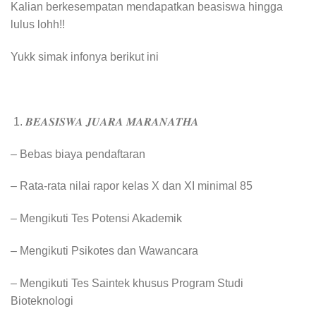
Kalian berkesempatan mendapatkan beasiswa hingga
lulus lohh!!
Yukk simak infonya berikut ini
𝑩𝑬𝑨𝑺𝑰𝑺𝑾𝑨 𝑱𝑼𝑨𝑹𝑨 𝑴𝑨𝑹𝑨𝑵𝑨𝑻𝑯𝑨
– Bebas biaya pendaftaran
– ⁠Rata-rata nilai rapor kelas X dan XI minimal 85
– ⁠Mengikuti Tes Potensi Akademik
– ⁠Mengikuti Psikotes dan Wawancara
– ⁠Mengikuti Tes Saintek khusus Program Studi
Bioteknologi