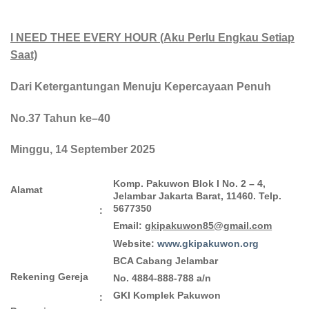
I NEED THEE EVERY HOUR (Aku Perlu Engkau Setiap
Saat)
Dari Ketergantungan Menuju Kepercayaan Penuh
No.37 Tahun ke–40
Minggu, 14 September 2025
Komp. Pakuwon Blok I No. 2 – 4,
Alamat
Jelambar Jakarta Barat, 11460.
Telp.
5677350
:
Email:
gkipakuwon85@gmail.com
Website:
www.gkipakuwon.org
BCA Cabang Jelambar
Rekening Gereja
No. 4884-888-788 a/n
GKI Komplek Pakuwon
: