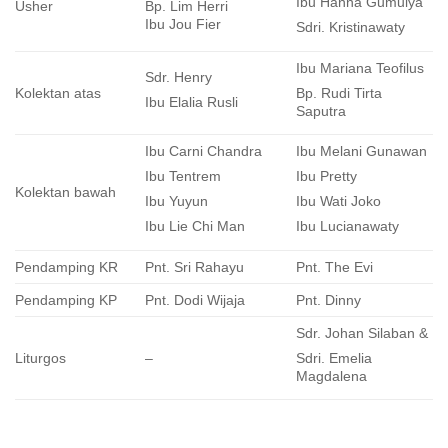
Ibu Hanna Gumulya
Usher
Bp. Lim Herri
Ibu Jou Fier
Sdri. Kristinawaty
Ibu Mariana Teofilus
Sdr. Henry
Kolektan atas
Bp. Rudi Tirta
Ibu Elalia Rusli
Saputra
Ibu Carni Chandra
Ibu Melani Gunawan
Ibu Tentrem
Ibu Pretty
Kolektan bawah
Ibu Yuyun
Ibu Wati Joko
Ibu Lie Chi Man
Ibu Lucianawaty
Pendamping KR
Pnt. Sri Rahayu
Pnt. The Evi
Pendamping KP
Pnt. Dodi Wijaja
Pnt. Dinny
Sdr. Johan Silaban &
Liturgos
–
Sdri. Emelia
Magdalena