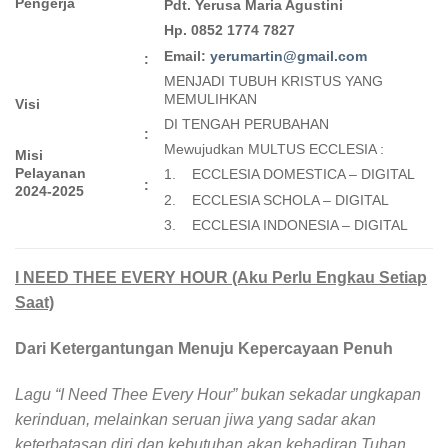
Pengerja
Pdt. Yerusa Maria Agustini
Hp. 0852 1774 7827
Email:
yerumartin@gmail.com
:
MENJADI TUBUH KRISTUS YANG
MEMULIHKAN
Visi
DI TENGAH PERUBAHAN
:
Mewujudkan MULTUS ECCLESIA :
Misi
Pelayanan
1. ECCLESIA DOMESTICA – DIGITAL
:
2024-2025
2. ECCLESIA SCHOLA – DIGITAL
3. ECCLESIA INDONESIA – DIGITAL
I NEED THEE EVERY HOUR (Aku Perlu Engkau Setiap
Saat)
Dari Ketergantungan Menuju Kepercayaan Penuh
Lagu “I Need Thee Every Hour” bukan sekadar ungkapan
kerinduan, melainkan seruan jiwa yang sadar akan
keterbatasan diri dan kebutuhan akan kehadiran Tuhan