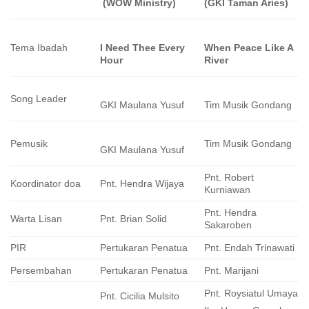
(WOW Ministry)
(GKI Taman Aries)
Tema Ibadah
I Need Thee Every
When Peace Like A
Hour
River
Song Leader
GKI Maulana Yusuf
Tim Musik Gondang
Pemusik
Tim Musik Gondang
GKI Maulana Yusuf
Pnt. Robert
Koordinator doa
Pnt. Hendra Wijaya
Kurniawan
Pnt. Hendra
Warta Lisan
Pnt. Brian Solid
Sakaroben
PIR
Pertukaran Penatua
Pnt. Endah Trinawati
Persembahan
Pertukaran Penatua
Pnt. Marijani
Pnt. Roysiatul Umaya
Pnt. Cicilia Mulsito