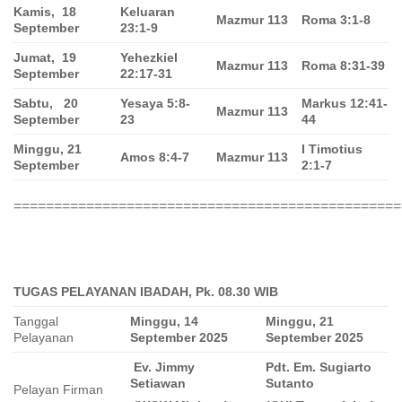
Kamis, 18
Keluaran
Mazmur 113
Roma 3:1-8
September
23:1-9
Jumat, 19
Yehezkiel
Mazmur 113
Roma 8:31-39
September
22:17-31
Sabtu, 20
Yesaya 5:8-
Markus 12:41-
Mazmur 113
September
23
44
Minggu, 21
I Timotius
Amos 8:4-7
Mazmur 113
September
2:1-7
================================================
TUGAS PELAYANAN
IBADAH, Pk. 08.30
WIB
Tanggal
Minggu, 14
Minggu, 21
Pelayanan
September 2025
September 2025
Ev. Jimmy
Pdt. Em. Sugiarto
Setiawan
Sutanto
Pelayan Firman